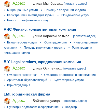
Адрес:
улица Мынбаева...
[показать адрес]
•
Миграционные услуги
•
Помощь в получении кредита
•
Регистрация и ликвидация юрлиц
•
Юридические услуги
•
Банкротство физических лиц
АИС Финанс, консалтинговая компания
Адрес:
улица Карасай батыра...
[показать адрес]
•
Бухгалтерские услуги
•
Юриспруденция
•
Инвестиционные
компании
•
Помощь в получении кредита
•
Регистрация и
ликвидация юрлиц
B.Y. Legal services, юридическая компания
Адрес:
улица Осипенко...
[показать адрес]
•
Судебная экспертиза
•
Субтитры подготовка и оформление
•
Арбитражный управляющий
•
Бухгалтерские услуги
•
Юриспруденция
EMI, юридическая фирма
Адрес:
Байзакова улица...
[показать адрес]
•
Субтитры подготовка и оформление
•
Кадастр