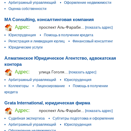
•
Арбитражный управляющий
•
Оформление недвижимости
•
Оценка собственности
MA Consulting, консалтинговая компания
Адрес:
проспект Аль-Фараби...
[показать адрес]
•
Юриспруденция
•
Помощь в получении кредита
•
Регистрация и ликвидация юрлиц
•
Финансовый консалтинг
•
Юридические услуги
Алматинское Юридическое Агентство, адвокатская
контора
Адрес:
улица Гоголя...
[показать адрес]
•
Арбитражный управляющий
•
Юриспруденция
•
Коллекторы
•
Лицензирование
•
Помощь в получении
кредита
Grata International, юридическая фирма
Адрес:
проспект Аль-Фараби...
[показать адрес]
•
Судебная экспертиза
•
Субтитры подготовка и оформление
•
Арбитражный управляющий
•
Юриспруденция
•
Оформление недвижимости