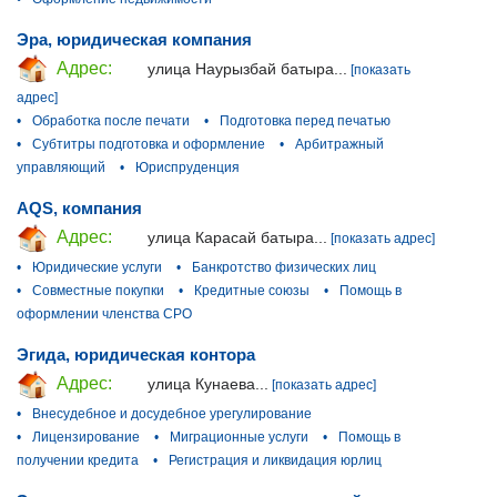
Эра, юридическая компания
Адрес:
улица Наурызбай батыра...
[показать
адрес]
•
Обработка после печати
•
Подготовка перед печатью
•
Субтитры подготовка и оформление
•
Арбитражный
управляющий
•
Юриспруденция
AQS, компания
Адрес:
улица Карасай батыра...
[показать адрес]
•
Юридические услуги
•
Банкротство физических лиц
•
Совместные покупки
•
Кредитные союзы
•
Помощь в
оформлении членства СРО
Эгида, юридическая контора
Адрес:
улица Кунаева...
[показать адрес]
•
Внесудебное и досудебное урегулирование
•
Лицензирование
•
Миграционные услуги
•
Помощь в
получении кредита
•
Регистрация и ликвидация юрлиц