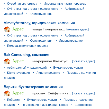
•
Судебная экспертиза
•
Иностранные языки переводы
•
Субтитры подготовка и оформление
•
Арбитражный
управляющий
•
Юриспруденция
AlmatyAttorney, юридическая компания
Адрес:
улица Тимирязева...
[показать адрес]
•
Субтитры подготовка и оформление
•
Арбитражный
управляющий
•
Юриспруденция
•
Лицензирование
•
Помощь в получении кредита
Bak Consulting, компания
Адрес:
микрорайон Жетысу-3...
[показать адрес]
•
Арбитражный управляющий
•
Бухгалтерские услуги
•
Юриспруденция
•
Лицензирование
•
Помощь в получении
кредита
Варити, бухгалтерская компания
Адрес:
проспект Сейфуллина...
[показать адрес]
•
Пейджинг
•
Бухгалтерские услуги
•
Помощь в получении
кредита
•
Регистрация и ликвидация юрлиц
•
Банкротство