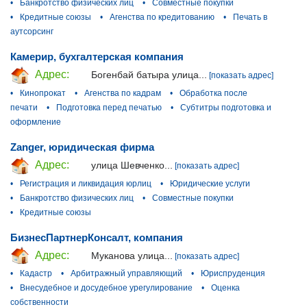
•
Банкротство физических лиц
•
Совместные покупки
•
Кредитные союзы
•
Агенства по кредитованию
•
Печать в
аутсорсинг
Камерир, бухгалтерская компания
Адрес:
Богенбай батыра улица...
[показать адрес]
•
Кинопрокат
•
Агенства по кадрам
•
Обработка после
печати
•
Подготовка перед печатью
•
Субтитры подготовка и
оформление
Zanger, юридическая фирма
Адрес:
улица Шевченко...
[показать адрес]
•
Регистрация и ликвидация юрлиц
•
Юридические услуги
•
Банкротство физических лиц
•
Совместные покупки
•
Кредитные союзы
БизнесПартнерКонсалт, компания
Адрес:
Муканова улица...
[показать адрес]
•
Кадастр
•
Арбитражный управляющий
•
Юриспруденция
•
Внесудебное и досудебное урегулирование
•
Оценка
собственности