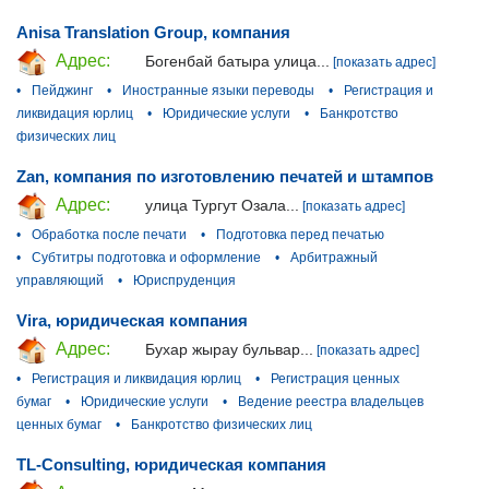
Anisa Translation Group, компания
Адрес:
Богенбай батыра улица...
[показать адрес]
•
Пейджинг
•
Иностранные языки переводы
•
Регистрация и
ликвидация юрлиц
•
Юридические услуги
•
Банкротство
физических лиц
Zan, компания по изготовлению печатей и штампов
Адрес:
улица Тургут Озала...
[показать адрес]
•
Обработка после печати
•
Подготовка перед печатью
•
Субтитры подготовка и оформление
•
Арбитражный
управляющий
•
Юриспруденция
Vira, юридическая компания
Адрес:
Бухар жырау бульвар...
[показать адрес]
•
Регистрация и ликвидация юрлиц
•
Регистрация ценных
бумаг
•
Юридические услуги
•
Ведение реестра владельцев
ценных бумаг
•
Банкротство физических лиц
TL-Consulting, юридическая компания