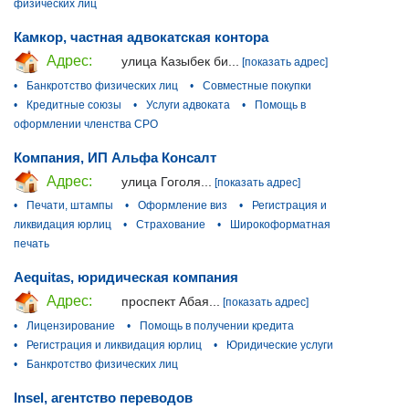
физических лиц
Камкор, частная адвокатская контора
Адрес:
улица Казыбек би...
[показать адрес]
•
Банкротство физических лиц
•
Совместные покупки
•
Кредитные союзы
•
Услуги адвоката
•
Помощь в
оформлении членства СРО
Компания, ИП Альфа Консалт
Адрес:
улица Гоголя...
[показать адрес]
•
Печати, штампы
•
Оформление виз
•
Регистрация и
ликвидация юрлиц
•
Страхование
•
Широкоформатная
печать
Aequitas, юридическая компания
Адрес:
проспект Абая...
[показать адрес]
•
Лицензирование
•
Помощь в получении кредита
•
Регистрация и ликвидация юрлиц
•
Юридические услуги
•
Банкротство физических лиц
Insel, агентство переводов