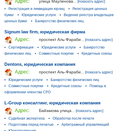
Адрес:
улица Мауленова...
[показать адрес]
•
Регистрация и ликвидация юрлиц
•
Регистрация ценных
бумаг
•
Юридические услуги
•
Ведение реестра владельцев
ценных бумаг
•
Банкротство физических лиц
Signum law firm, юридическая фирма
Адрес:
проспект Аль-Фараби...
[показать адрес]
•
Сертификация
•
Юридические услуги
•
Банкротство
физических лиц
•
Совместные покупки
•
Кредитные союзы
Dentons, юридическая компания
Адрес:
проспект Аль-Фараби...
[показать адрес]
•
Юридические услуги
•
Банкротство физических лиц
•
Совместные покупки
•
Кредитные союзы
•
Помощь в
оформлении членства СРО
L-Group консалтинг, юридическая компания
Адрес:
Байзакова улица...
[показать адрес]
•
Судебная экспертиза
•
Обработка после печати
•
Подготовка перед печатью
•
Арбитражный управляющий
•
Юриспруденция