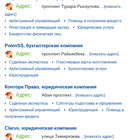
Адрес:
проспект Турара Рыскулова...
[показать
адрес]
•
Арбитражный управляющий
•
Помощь в получении кредита
•
Регистрация и ликвидация юрлиц
•
Юридические услуги
•
Банкротство физических лиц
PolenSS, бухгалтерская компания
Адрес:
проспект Райымбека...
[показать адрес]
•
Судебная экспертиза
•
Пластиковые карты изготовление
•
Арбитражный управляющий
•
Бухгалтерские услуги
•
Юриспруденция
Контора Право, юридическая компания
Адрес:
Абая проспект...
[показать адрес]
•
Судебная экспертиза
•
Субтитры подготовка и оформление
•
Арбитражный управляющий
•
Юриспруденция
•
Помощь в
получении кредита
Clarus, юридическая компания
Адрес:
улица Тимирязева...
[показать адрес]