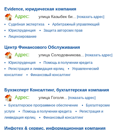
Evidence, юридическая компания
Адрес:
улица Казыбек би...
[показать адрес]
•
Судебная экспертиза
•
Арбитражный управляющий
•
Юриспруденция
•
Защита авторских прав
•
Лицензирование
Центр Финансового Обслуживания
Адрес:
улица Солодовникова...
[показать адрес]
•
Юриспруденция
•
Помощь в получении кредита
•
Регистрация и ликвидация юрлиц
•
Управленческий
консалтинг
•
Финансовый консалтинг
Бухэксперт Консалтинг, бухгалтерская компания
Адрес:
улица Гоголя...
[показать адрес]
•
Бухгалтерское программное обеспечение
•
Бухгалтерские
услуги
•
Помощь в получении кредита
•
Регистрация и
ликвидация юрлиц
•
Финансовый консалтинг
Инфотех & сервис, информационная компания