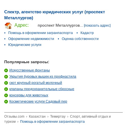
Спектр, агентство юридических услуг (проспект
Металлургов)
Адрес:
проспект Металлургов...
[показать адрес]
•
Помощь в оформлении загранпаспорта
•
Кадастр
•
Оформление недвижимости
•
Оценка собственности
•
Юридические услуги
Популярные запросы:
Искусственные фонтаны
Укрытия буровых вышек из профнастила
скот крупный рогатый молочный
клапаны предохранительные сбросные
консервы для животных
Косметические услуги Садовый пер
Отзывы.com
›
Казахстан
›
Темиртау
›
Спорт, автивный отдых и
туризм
›
Помощь в оформлении загранпаспорта