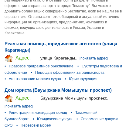
размещенных в каталоге Отзывы.com в разделе "Помощь в
оформлении загранпаспорта в городе Темиртау". Вы можете
добавить организацию совершенно бесплатно, если не нашли ее в
справочнике. Отзывы.com - это обширный и актуальный источник
информации об организациях, предприятиях, компаниях и
фирмах, ведущих свою деятельность в России, Украине и
Казахстане.
Реальная помощь, юридическое агентство (улица
Караганды)
Адрес:
улица Караганды...
[показать адрес]
•
Правовое программное обеспечение
•
Субтитры подготовка и
оформление
•
Помощь в оформлении загранпаспорта
•
Агентирование морских судов
•
Юриспруденция
Дом юриста (Бауыржана Момышулы проспект)
Адрес:
Бауыржана Момышулы проспект...
[показать адрес]
•
Регистрация и ликвидация юрлиц
•
Таможенный
бумагооборот
•
Юридические услуги
•
Оформление допуска
СРО
•
Перевозки морем