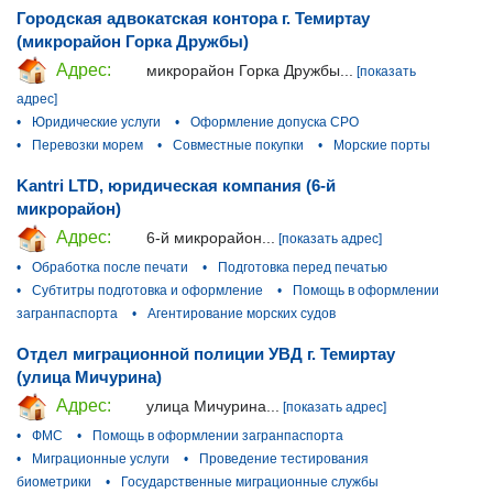
Городская адвокатская контора г. Темиртау
(микрорайон Горка Дружбы)
Адрес:
микрорайон Горка Дружбы...
[показать
адрес]
•
Юридические услуги
•
Оформление допуска СРО
•
Перевозки морем
•
Совместные покупки
•
Морские порты
Kantri LTD, юридическая компания (6-й
микрорайон)
Адрес:
6-й микрорайон...
[показать адрес]
•
Обработка после печати
•
Подготовка перед печатью
•
Субтитры подготовка и оформление
•
Помощь в оформлении
загранпаспорта
•
Агентирование морских судов
Отдел миграционной полиции УВД г. Темиртау
(улица Мичурина)
Адрес:
улица Мичурина...
[показать адрес]
•
ФМС
•
Помощь в оформлении загранпаспорта
•
Миграционные услуги
•
Проведение тестирования
биометрики
•
Государственные миграционные службы