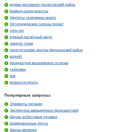
кружки рисования пролетарский район
Бомонд салон красоты
Амулеты талисманы анапа
Ортопедические салоны прокат
снпц гео
единый расчётный цкнтр
электро точка
репетиторские центры фрунзенский район
колгейт
прокуратура василевского острова
талисман
жэк
флагшток купить
Популярные запросы:
Элементы питания
Экспертиза авиационных происшествий
Шнуры асбестовые пуховые
Шлифовальные ленты
Школы милиции