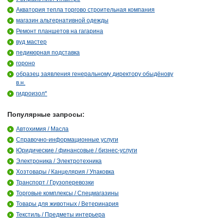
Акватория тепла торгово строительная компания
магазин альтернативной одежды
Ремонт планшетов на гагарина
вуд мастер
педикюрная подставка
гороно
образец заявления генеральному директору обыдёнову
в.н.
гидроизол*
Популярные запросы:
Автохимия / Масла
Справочно-информационные услуги
Юридические / финансовые / бизнес-услуги
Электроника / Электротехника
Хозтовары / Канцелярия / Упаковка
Транспорт / Грузоперевозки
Торговые комплексы / Спецмагазины
Товары для животных / Ветеринария
Текстиль / Предметы интерьера