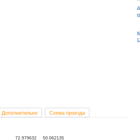
Д
Н
К
С
Дополнительно
Схема проезда
72.979632 50.062135