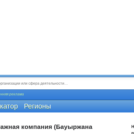
нняя реклама
катор
Регионы
онтажная компания (Бауыржана
Н
п