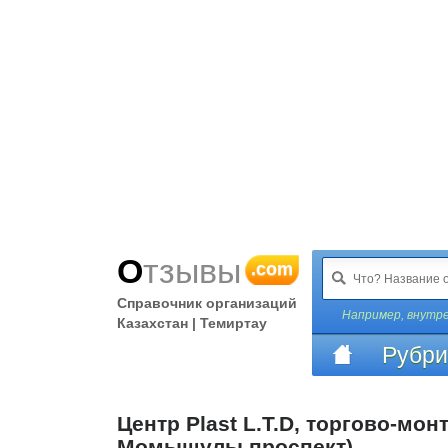
Отзывы
.com
Справочник организаций
Например,
внутре
Казахстан | Темиртау
Рубри
Центр Plast L.T.D, торгово-м
Момышулы проспект)