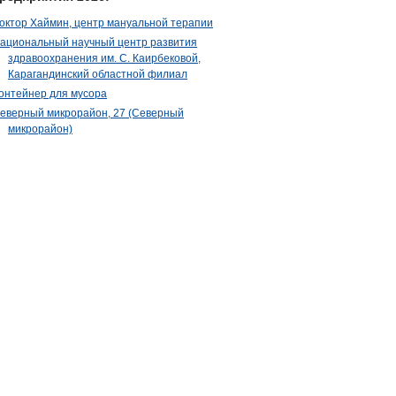
октор Хаймин, центр мануальной терапии
ациональный научный центр развития
здравоохранения им. С. Каирбековой,
Карагандинский областной филиал
онтейнер для мусора
еверный микрорайон, 27 (Северный
микрорайон)