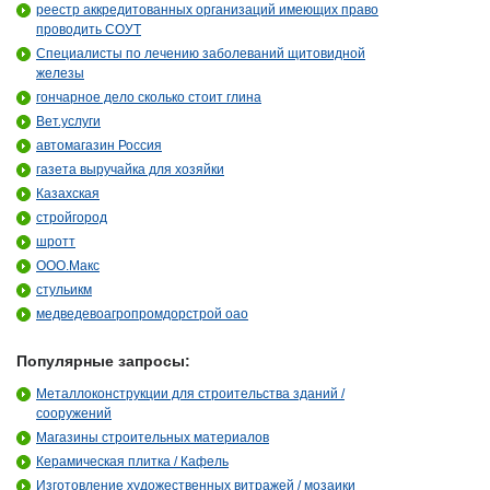
реестр аккредитованных организаций имеющих право
проводить СОУТ
Специалисты по лечению заболеваний щитовидной
железы
гончарное дело сколько стоит глина
Вет.услуги
автомагазин Россия
газета выручайка для хозяйки
Казахская
стройгород
шротт
ООО.Макс
стульикм
медведевоагропромдорстрой оао
Популярные запросы:
Металлоконструкции для строительства зданий /
сооружений
Магазины строительных материалов
Керамическая плитка / Кафель
Изготовление художественных витражей / мозаики