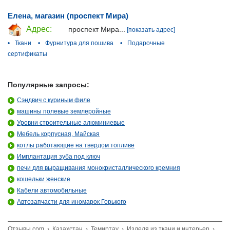
Елена, магазин (проспект Мира)
Адрес:
проспект Мира...
[показать адрес]
•
Ткани
•
Фурнитура для пошива
•
Подарочные
сертификаты
Популярные запросы:
Сэндвич с куриным филе
машины полевые землеройные
Уровни строительные алюминиевые
Мебель корпусная, Майская
котлы работающие на твердом топливе
Имплантация зуба под ключ
печи для выращивания монокристаллического кремния
кошельки женские
Кабели автомобильные
Автозапчасти для иномарок Горького
Отзывы.com
›
Казахстан
›
Темиртау
›
Изделя из ткани и интерьер
›