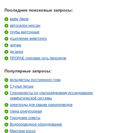
Последние поисковые запросы:
кафе Джем
автосалон ниссан
трубы картонные
усыпление животного
чепчик
ди анна
ПРОРАБ торговая сеть линолеум
Популярные запросы:
вольтметры постоянного тока
Стулья литые
Специалисты по ультразвуковому исследованию
лимфатической системы
электроды для сварки паропроводов
глина огнеупорная
Городские советы
Водопроводное оборудование
Мартини россо