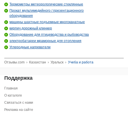
Термометры метеорологические стеклянные
Прокат мультимедийного / презентационного
оборудования
машины шахтные подъемные многоканатные
кирпич дорожный клинкер
Оборудование для птицеводства и рыбоводства
электробатареи мраморные для отопления
Углеродные нагреватели
Отзывы.com
›
Казахстан
›
Уральск
›
Учеба и работа
Поддержка
Главная
О каталоге
Связаться с нами
Реклама на сайте