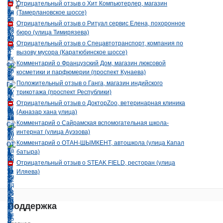
Отрицательный отзыв о Хит Компьютерлер, магазин
(Тамерлановское шоссе)
Отрицательный отзыв о Ритуал сервис Елена, похоронное
бюро (улица Тимирязева)
Отрицательный отзыв о Спецавтотранспорт, компания по
вызову мусора (Каратюбинское шоссе)
Комментарий о Французский Дом, магазин люксовой
косметики и парфюмерии (проспект Кунаева)
Положительный отзыв о Ганга, магазин индийского
трикотажа (проспект Республики)
Отрицательный отзыв о ДокторZoo, ветеринарная клиника
(Акназар хана улица)
Комментарий о Сайрамская вспомогательная школа-
интернат (улица Ауэзова)
Комментарий о ОТАН-ШЫМКЕНТ, автошкола (улица Капал
батыра)
Отрицательный отзыв о STEAK FIELD, ресторан (улица
Иляева)
Поддержка