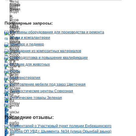
Популярные запросы:
Магазины оборудования для производства и ремонта
обуви и кожгалантереи
маникюр и педикюр
ограждения из композитных материалов
переподготовка и повышение квалификации
питание для животных
сгоны
рентгенотерапия
Изготовление мебели под заказ Цветочная
Диагностические центры Совхозная
Эротические товары Зеленая
...
Последние отзывы:
Комментарий о Участковый пункт полиции Енбекшинского
района ОП УВД г. Шымкента, №34 (улица Орынбай акына)