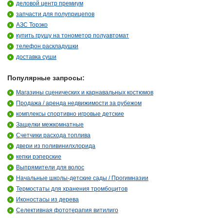
деловой центр премиум
запчасти для полуприцепов
АЗС Торэко
купить грушу на тонометор полуавтомат
телефон раскладушки
доставка суши
Популярные запросы:
Магазины сценических и карнавальных костюмов
Продажа / аренда недвижимости за рубежом
комплексы спортивно игровые детские
Защелки межкомнатные
Счетчики расхода топлива
двери из поливинилхлорида
кепки рэперские
Выпрямители для волос
Начальные школы-детские сады / Прогимназии
Термостаты для хранения тромбоцитов
Иконостасы из дерева
Селективная фототерапия витилиго