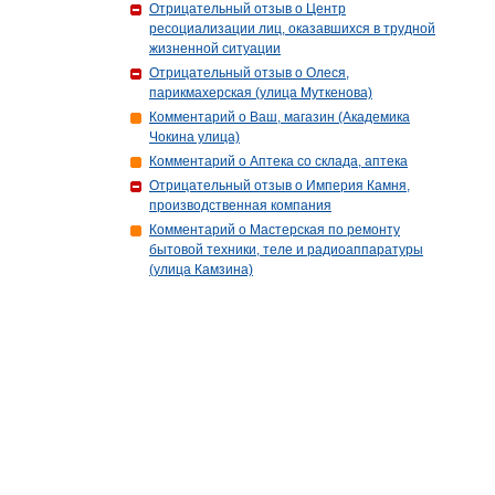
Отрицательный отзыв о Центр
ресоциализации лиц, оказавшихся в трудной
жизненной ситуации
Отрицательный отзыв о Олеся,
парикмахерская (улица Муткенова)
Комментарий о Ваш, магазин (Академика
Чокина улица)
Комментарий о Аптека со склада, аптека
Отрицательный отзыв о Империя Камня,
производственная компания
Комментарий о Мастерская по ремонту
бытовой техники, теле и радиоаппаратуры
(улица Камзина)