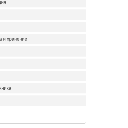
ция
а и хранение
хника