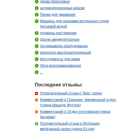
дрова березовые
антикоррозионные краски
Пенки для умывания
Машины для заправки воздушных судов
питьевой водой
пружины растяжения
Дрели аккумуляторные
Антикражное оборудование
капролон маслонаполненный
Инструменты для ковки
Лечо консервированное
...
Последние отзывы:
Отрицательный отзыв о Трио, салон
Комментарий о Галицкое, фирменный отдел
(улица Машхур Жусупа)
Комментарий о Отдел зоотоваров (улица
Катаева)
Положительный отзыв о Интерьер,
мебельный салон (улица Естая)