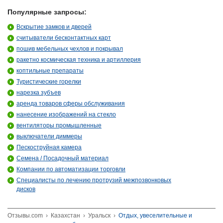
Популярные запросы:
Вскрытие замков и дверей
считыватели бесконтактных карт
пошив мебельных чехлов и покрывал
ракетно космическая техника и артиллерия
коптильные препараты
Туристические горелки
нарезка зубъев
аренда товаров сферы обслуживания
нанесение изображений на стекло
вентиляторы промышленные
выключатели диммеры
Пескоструйная камера
Семена / Посадочный материал
Компании по автоматизации торговли
Специалисты по лечению протрузий межпозвонковых
дисков
Отзывы.com
›
Казахстан
›
Уральск
›
Отдых, увеселительные и